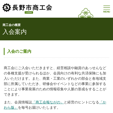
商工会の概要
入会案内
HOME
商工会の概要
入会のご案内
会長あいさつ
商工会にご入会いただきますと、経営相談や融資のあっせんなど
商工会の事業
の各種支援が受けられるほか、会員向けの有利な共済保険にも加
管轄地域
入いただけます。また、商業・工業のいずれかの部会と各地域支
部に所属していただき、研修会やイベントなどの事業に参加する
商工会の組織
ことにより事業発展のための情報収集や人脈の形成をすることが
経営発達支援計画
できます。
入会案内
また、会員情報誌
「商工会報ながの」
と経営のヒントになる
「か
わら版」
を毎号お届けいたします。
商工会合併の経緯