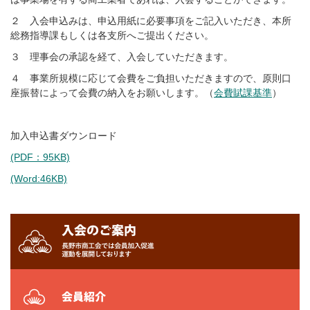
２ 入会申込みは、申込用紙に必要事項をご記入いただき、本所
総務指導課もしくは各支所へご提出ください。
補助金・助成金
３ 理事会の承認を経て、入会していただきます。
４ 事業所規模に応じて会費をご負担いただきますので、原則口
販路拡大
座振替によって会費の納入をお願いします。（
会費賦課基準
）
商談会・物産展
加入申込書ダウンロード
アンテナショップ・通販サイト
(PDF：95KB)
信州匠選
(Word:46KB)
セミナー・研修会
共済・保険
商工会員向け共済