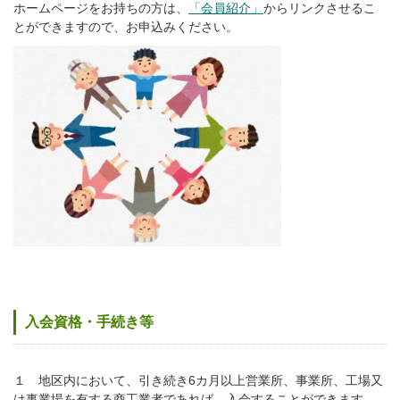
ホームページをお持ちの方は、
「会員紹介」
からリンクさせるこ
会員紹介
とができますので、お申込みください。
商工会報ながの
かわら版
経営支援
経営相談
記帳支援・代行
創業支援
事業継承支援
労務支援
その他支援
入会資格・手続き等
資金調達
１ 地区内において、引き続き6カ月以上営業所、事業所、工場又
は事業場を有する商工業者であれば、入会することができます。