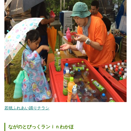
若穂ふれあい踊りチラシ
ながのとびっくランｉｎわかほ