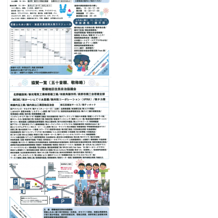
国の共済
その他共済
一人親方労災保険
労働保険事務組合
地域振興事業
026-284-4556
各支所はこちら
お問合わせ