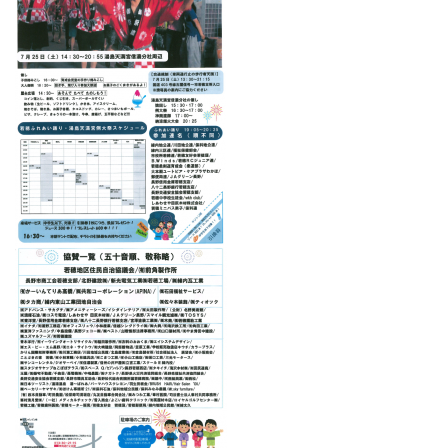
会員紹介
商工会報ながの
かわら版
経営支援
経営相談
記帳支援・代行
創業支援
事業継承支援
労務支援
その他支援
資金調達