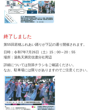
補助金・助成金
販路拡大
終了しました
商談会・物産展
第55回若穂ふれあい踊りが下記の通り開催されます。
アンテナショップ・通販サイト
日時：令和7年7月26日（土）15：00～20：55
場所：湯島天満宮信濃分社周辺
信州匠選
詳細については別添チラシをご確認ください。
なお、駐車場には限りがありますのでご注意ください。
セミナー・研修会
共済・保険
商工会員向け共済