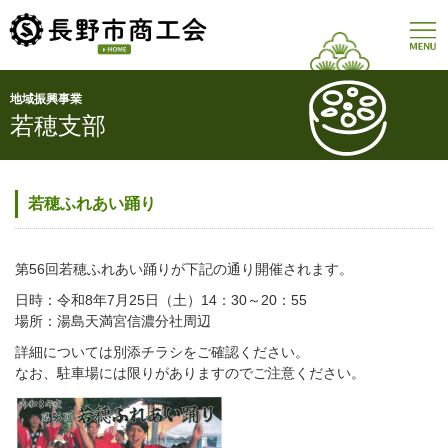
地域振興事業
若穂支部
HOME
商工会の概要
若穂ふれあい踊り
会長あいさつ
第56回若穂ふれあい踊りが下記の通り開催されます。
商工会の事業
日時：令和8年7月25日（土）14：30～20：55
管轄地域
場所：湯島天満宮信濃分社周辺
商工会の組織
詳細については別添チラシをご確認ください。
経営発達支援計画
なお、駐車場には限りがありますのでご注意ください。
入会案内
商工会合併の経緯